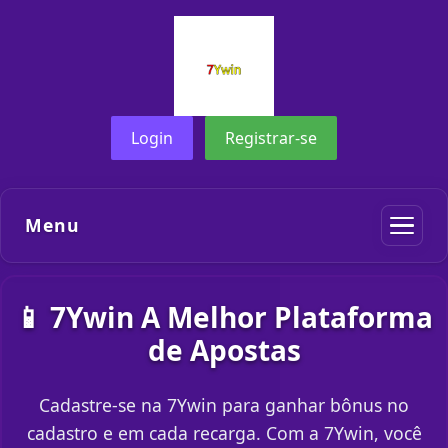
Login
Registrar-se
Menu
📱 7Ywin A Melhor Plataforma
de Apostas
Cadastre-se na 7Ywin para ganhar bônus no
cadastro e em cada recarga. Com a 7Ywin, você