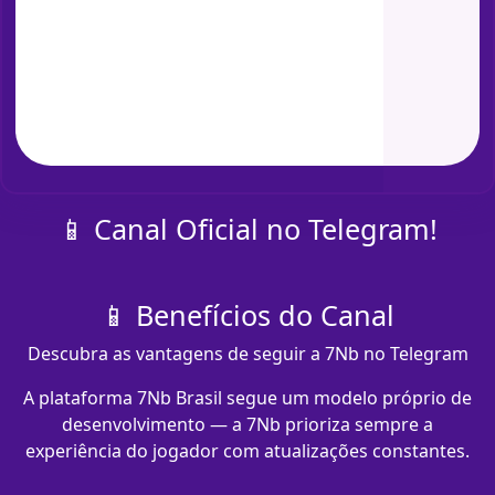
📱 Canal Oficial no Telegram!
📱 Benefícios do Canal
Descubra as vantagens de seguir a 7Nb no Telegram
A plataforma 7Nb Brasil segue um modelo próprio de
desenvolvimento — a 7Nb prioriza sempre a
experiência do jogador com atualizações constantes.