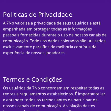
Políticas de Privacidade
A 7Nb valoriza a privacidade de seus usuários e está
empenhada em proteger todas as informações
pessoais fornecidas durante o uso de nossos canais de
comunicação. Todos os dados coletados são utilizados
exclusivamente para fins de melhoria contínua da
experiência de nossos jogadores.
Termos e Condições
Os usuários da 7Nb concordam em respeitar todas as
regras e regulamentos estabelecidos. É importante ler
e entender todos os termos antes de participar de
nossos canais de comunicação. A violação destes