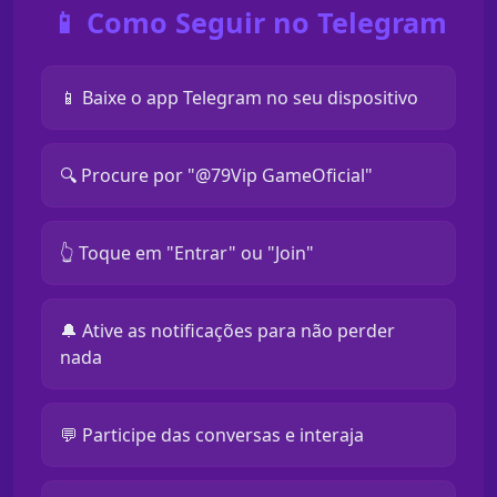
📱 Como Seguir no Telegram
📱 Baixe o app Telegram no seu dispositivo
🔍 Procure por "@79Vip GameOficial"
👆 Toque em "Entrar" ou "Join"
🔔 Ative as notificações para não perder
nada
💬 Participe das conversas e interaja