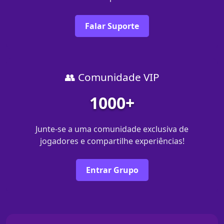
Falar Suporte
👥 Comunidade VIP
1000+
Junte-se a uma comunidade exclusiva de
jogadores e compartilhe experiências!
Entrar Grupo