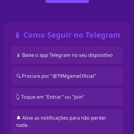
📱 Como Seguir no Telegram
📱 Baixe o app Telegram no seu dispositivo
🔍 Procure por "@79MgameOficial"
👆 Toque em "Entrar" ou "Join"
🔔 Ative as notificações para não perder
nada