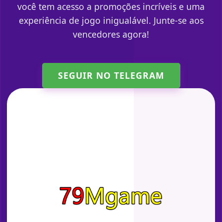
você tem acesso a promoções incríveis e uma
experiência de jogo inigualável. Junte-se aos
vencedores agora!
SEGUIR NO TELEGRAM