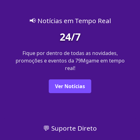
📢 Notícias em Tempo Real
24/7
Fique por dentro de todas as novidades,
promoções e eventos da 79Mgame em tempo
real!
Ver Notícias
💬 Suporte Direto