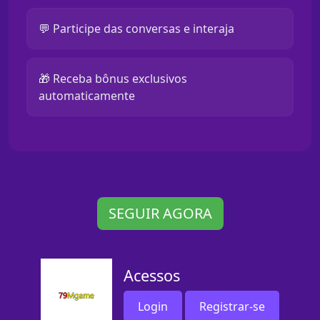
💬 Participe das conversas e interaja
🎁 Receba bônus exclusivos
automaticamente
SEGUIR AGORA
Acessos
Login
Registrar-se