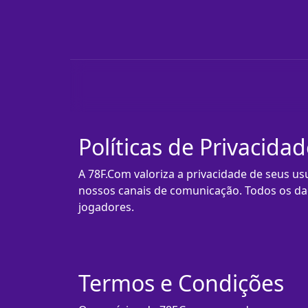
Políticas de Privacida
A 78F.Com valoriza a privacidade de seus u
nossos canais de comunicação. Todos os dad
jogadores.
Termos e Condições