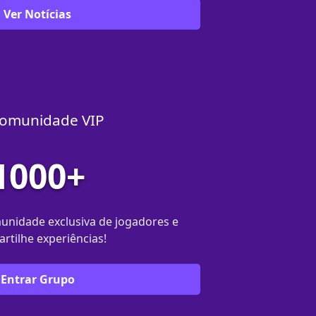
Ver Notícias
Comunidade VIP
1000+
unidade exclusiva de jogadores e
rtilhe experiências!
Entrar Grupo