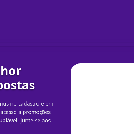
lhor
postas
nus no cadastro e em
 acesso a promoções
ualável. Junte-se aos