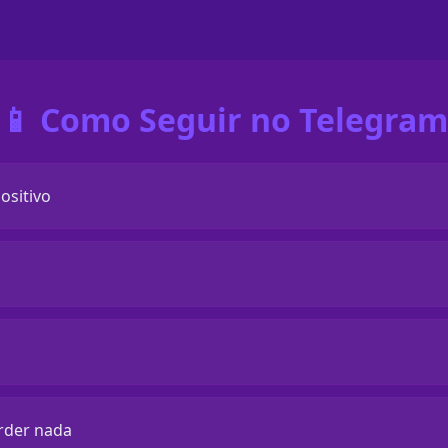
📱 Como Seguir no Telegram
ositivo
erder nada