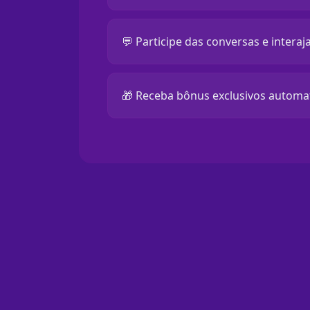
💬 Participe das conversas e interaj
🎁 Receba bônus exclusivos autom