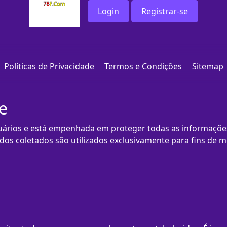
Login
Registrar-se
Políticas de Privacidade
Termos e Condições
Sitemap
de
suários e está empenhada em proteger todas as informaçõe
os coletados são utilizados exclusivamente para fins de m