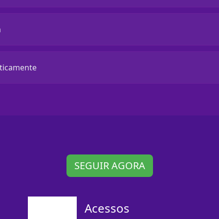
a
aticamente
SEGUIR AGORA
Acessos