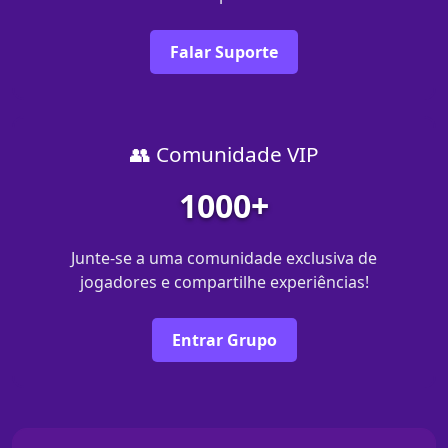
Falar Suporte
👥 Comunidade VIP
1000+
Junte-se a uma comunidade exclusiva de
jogadores e compartilhe experiências!
Entrar Grupo