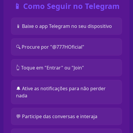
📱 Como Seguir no Telegram
📱 Baixe o app Telegram no seu dispositivo
🔍 Procure por "@777HOficial"
👆 Toque em "Entrar" ou "Join"
🔔 Ative as notificações para não perder
nada
💬 Participe das conversas e interaja