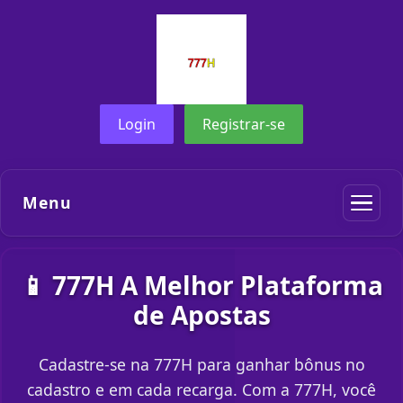
Login
Registrar-se
Menu
📱 777H A Melhor Plataforma
de Apostas
Cadastre-se na 777H para ganhar bônus no
cadastro e em cada recarga. Com a 777H, você