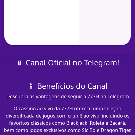
📱 Canal Oficial no Telegram!
📱 Benefícios do Canal
Descubra as vantagens de seguir a 777H no Telegram
O cassino ao vivo da 777H oferece uma seleção
diversificada de jogos com crupiê ao vivo, incluindo os
favoritos clássicos como Blackjack, Roleta e Bacará,
bem como jogos exclusivos como Sic Bo e Dragon Tiger.