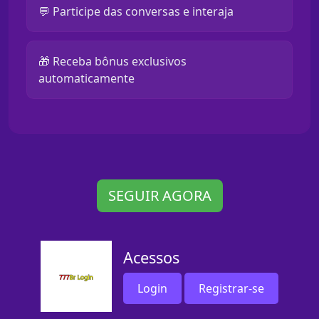
💬 Participe das conversas e interaja
🎁 Receba bônus exclusivos
automaticamente
SEGUIR AGORA
Acessos
Login
Registrar-se