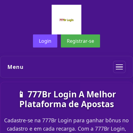
Login
Registrar-se
Menu
📱 777Br Login A Melhor
Plataforma de Apostas
Cadastre-se na 777Br Login para ganhar bônus no
cadastro e em cada recarga. Com a 777Br Login,