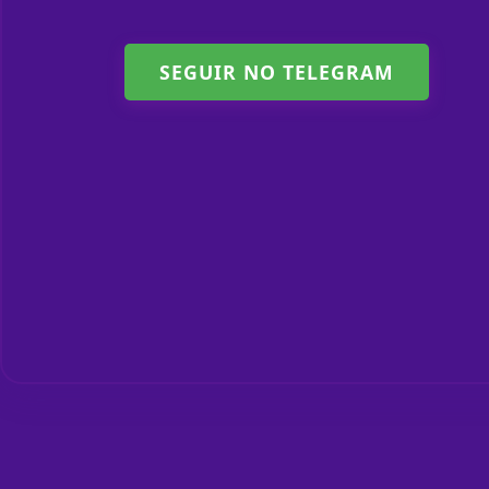
SEGUIR NO TELEGRAM