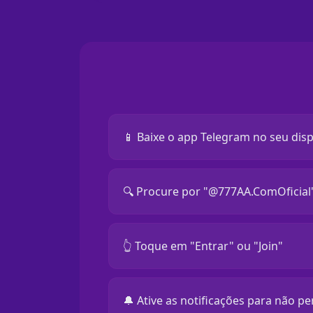
📱 Baixe o app Telegram no seu disp
🔍 Procure por "@777AA.ComOficial
👆 Toque em "Entrar" ou "Join"
🔔 Ative as notificações para não p