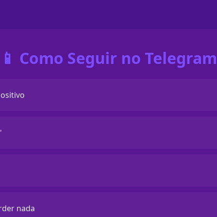
📱 Como Seguir no Telegram
ositivo
"
erder nada