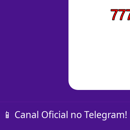
📱 Canal Oficial no Telegram!