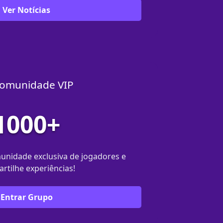
Ver Notícias
Comunidade VIP
1000+
unidade exclusiva de jogadores e
rtilhe experiências!
Entrar Grupo