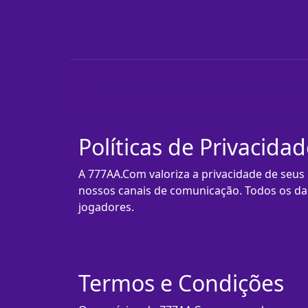
Políticas de Privacida
A 777AA.Com valoriza a privacidade de seu
nossos canais de comunicação. Todos os dad
jogadores.
Termos e Condições