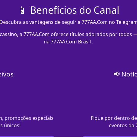
📱 Benefícios do Canal
Descubra as vantagens de seguir a 777AA.Com no Telegra
cassino, a 777AA.Com oferece títulos adorados por todos — 
na 777AA.Com Brasil .
sivos
📢 Notí
m, promoções especiais
Fique por dentro d
s únicos!
eventos da 