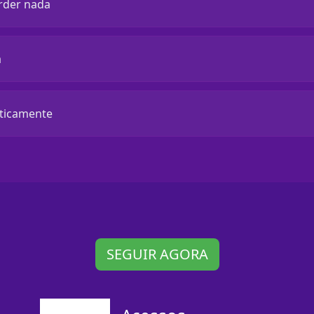
erder nada
a
aticamente
SEGUIR AGORA