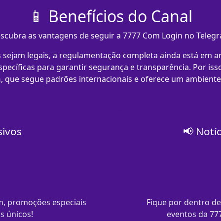
📱 Benefícios do Canal
scubra as vantagens de seguir a 7777 Com Login no Teleg
 sejam legais, a regulamentação completa ainda está em an
cíficas para garantir segurança e transparência. Por isso,
n
, que segue padrões internacionais e oferece um ambiente 
sivos
📢 Notí
m, promoções especiais
Fique por dentro d
s únicos!
eventos da 77