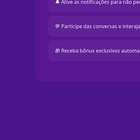
🔔 Ative as notificações para não p
💬 Participe das conversas e interaj
🎁 Receba bônus exclusivos autom