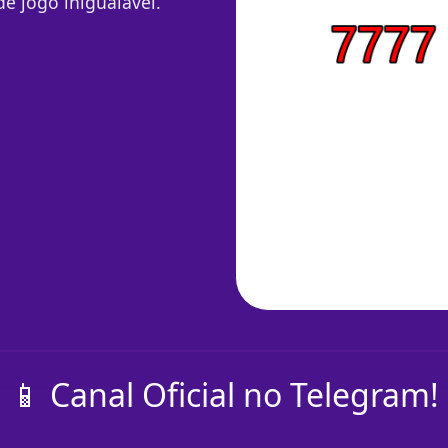
e jogo inigualável.
📱 Canal Oficial no Telegram!