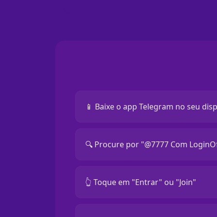
📱 Baixe o app Telegram no seu disp
🔍 Procure por "@7777 Com LoginOfi
👆 Toque em "Entrar" ou "Join"