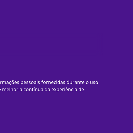
ormações pessoais fornecidas durante o uso
e melhoria contínua da experiência de