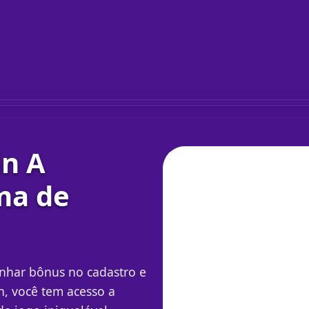
in A
ma de
nhar bônus no cadastro e
, você tem acesso a