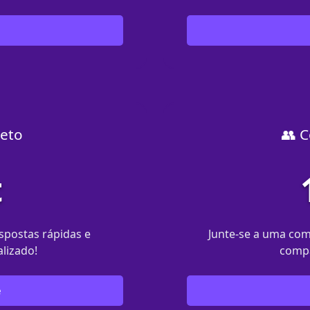
reto
👥 
t
espostas rápidas e
Junte-se a uma com
lizado!
compa
e