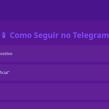
📱 Como Seguir no Telegram
ositivo
cial"