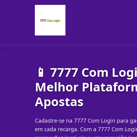
📱 7777 Com Log
Melhor Platafor
Apostas
Cadastre-se na 7777 Com Login para ga
em cada recarga. Com a 7777 Com Login