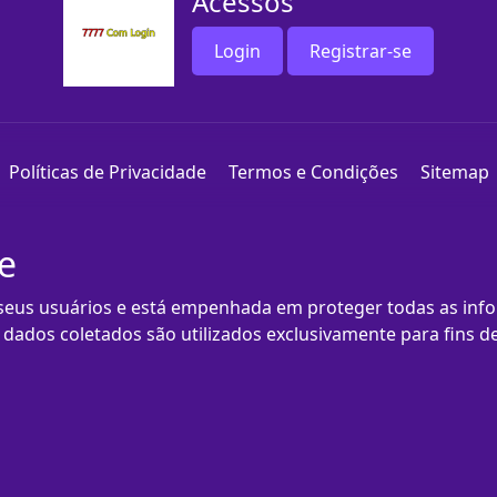
Acessos
Login
Registrar-se
Políticas de Privacidade
Termos e Condições
Sitemap
de
 seus usuários e está empenhada em proteger todas as inf
dados coletados são utilizados exclusivamente para fins d