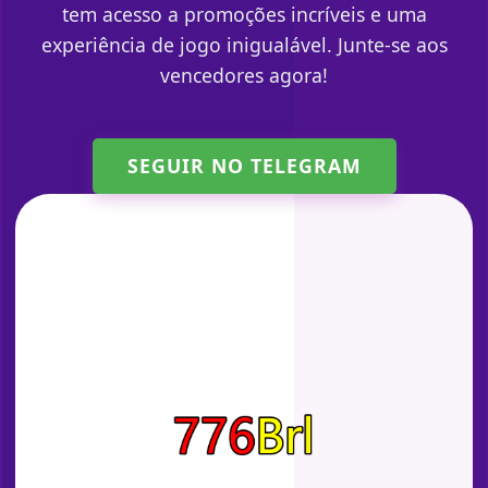
tem acesso a promoções incríveis e uma
experiência de jogo inigualável. Junte-se aos
vencedores agora!
SEGUIR NO TELEGRAM