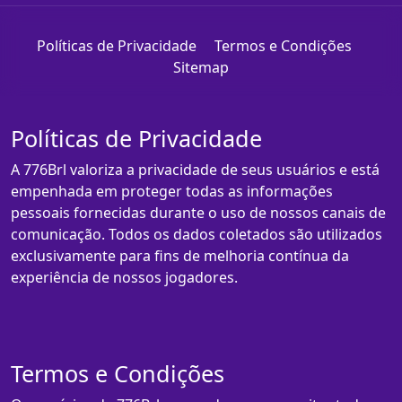
Políticas de Privacidade
Termos e Condições
Sitemap
Políticas de Privacidade
A 776Brl valoriza a privacidade de seus usuários e está
empenhada em proteger todas as informações
pessoais fornecidas durante o uso de nossos canais de
comunicação. Todos os dados coletados são utilizados
exclusivamente para fins de melhoria contínua da
experiência de nossos jogadores.
Termos e Condições