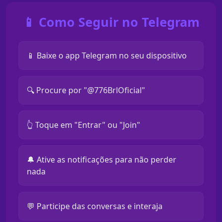
📱 Como Seguir no Telegram
📱 Baixe o app Telegram no seu dispositivo
🔍 Procure por "@776BrlOficial"
👆 Toque em "Entrar" ou "Join"
🔔 Ative as notificações para não perder
nada
💬 Participe das conversas e interaja