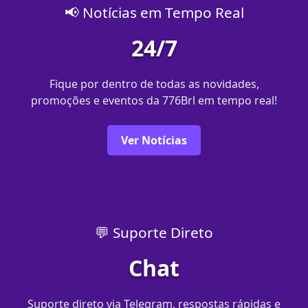
📢 Notícias em Tempo Real
24/7
Fique por dentro de todas as novidades,
promoções e eventos da 776Brl em tempo real!
Ver Notícias
💬 Suporte Direto
Chat
Suporte direto via Telegram, respostas rápidas e