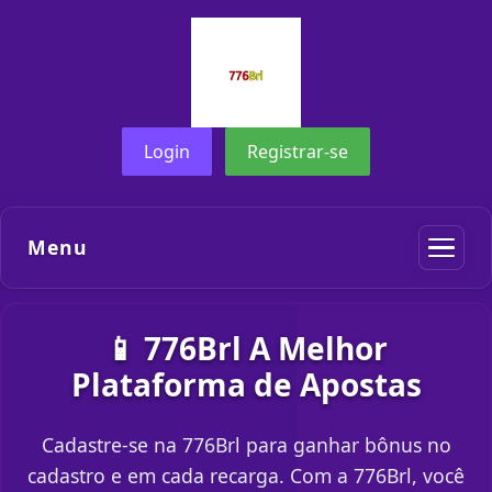
Login
Registrar-se
Menu
📱 776Brl A Melhor
Plataforma de Apostas
Cadastre-se na 776Brl para ganhar bônus no
cadastro e em cada recarga. Com a 776Brl, você