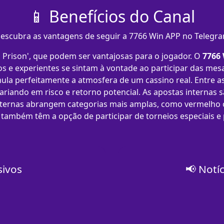
📱 Benefícios do Canal
escubra as vantagens de seguir a 7766 Win APP no Telegr
En Prison', que podem ser vantajosas para o jogador. O
7766
s e experientes se sintam à vontade ao participar das mesa
mula perfeitamente a atmosfera de um cassino real. Entre 
variando em risco e retorno potencial. As apostas internas
ernas abrangem categorias mais amplas, como vermelho ou
s também têm a opção de participar de torneios especiais 
sivos
📢 Notí