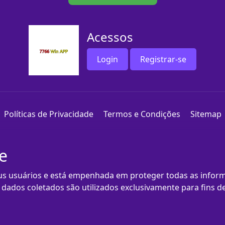
Acessos
Login
Registrar-se
Políticas de Privacidade
Termos e Condições
Sitemap
de
eus usuários e está empenhada em proteger todas as infor
dados coletados são utilizados exclusivamente para fins d