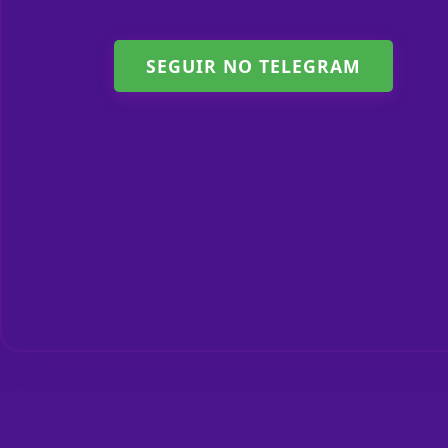
SEGUIR NO TELEGRAM