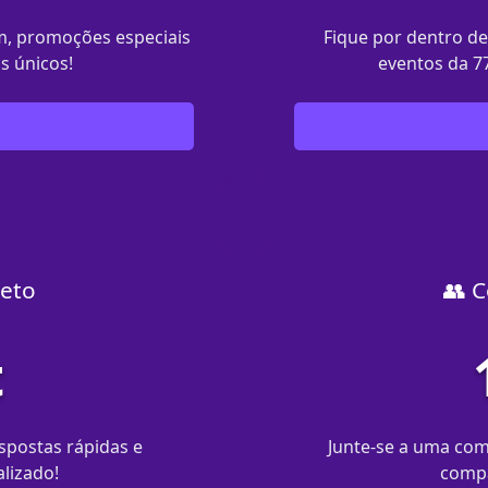
m, promoções especiais
Fique por dentro d
s únicos!
eventos da 7
reto
👥 
t
espostas rápidas e
Junte-se a uma com
lizado!
compa