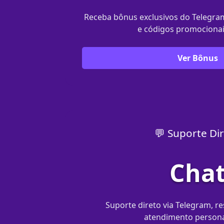
Receba bônus exclusivos do Telegra
e códigos promocionai
Ver Bônus
💬 Suporte Di
Cha
Suporte direto via Telegram, r
atendimento persona