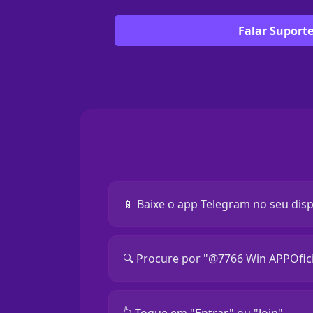
Falar Suport
📱 Baixe o app Telegram no seu disp
🔍 Procure por "@7766 Win APPOfici