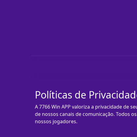
Políticas de Privacida
A 7766 Win APP valoriza a privacidade de s
de nossos canais de comunicação. Todos os 
nossos jogadores.