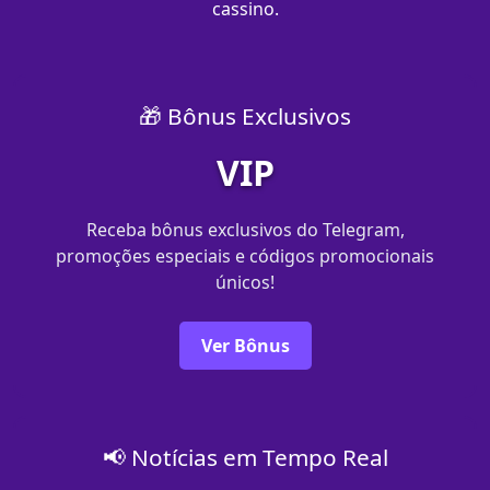
cassino.
🎁 Bônus Exclusivos
VIP
Receba bônus exclusivos do Telegram,
promoções especiais e códigos promocionais
únicos!
Ver Bônus
📢 Notícias em Tempo Real