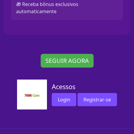
🎁 Receba bônus exclusivos
automaticamente
SEGUIR AGORA
Acessos
Login
Registrar-se