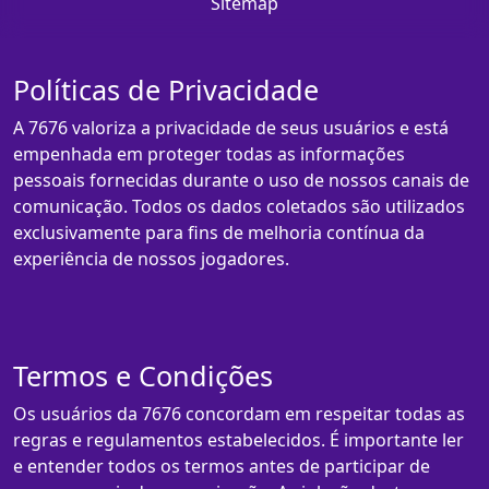
Sitemap
Políticas de Privacidade
A 7676 valoriza a privacidade de seus usuários e está
empenhada em proteger todas as informações
pessoais fornecidas durante o uso de nossos canais de
comunicação. Todos os dados coletados são utilizados
exclusivamente para fins de melhoria contínua da
experiência de nossos jogadores.
Termos e Condições
Os usuários da 7676 concordam em respeitar todas as
regras e regulamentos estabelecidos. É importante ler
e entender todos os termos antes de participar de