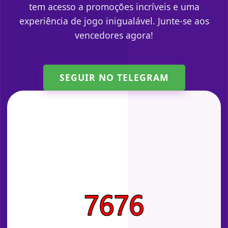
tem acesso a promoções incríveis e uma
experiência de jogo inigualável. Junte-se aos
vencedores agora!
SEGUIR NO TELEGRAM