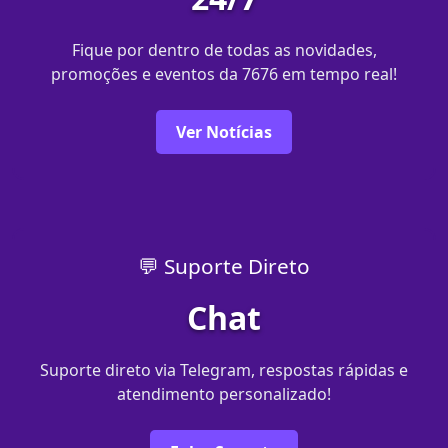
Fique por dentro de todas as novidades,
promoções e eventos da 7676 em tempo real!
Ver Notícias
💬 Suporte Direto
Chat
Suporte direto via Telegram, respostas rápidas e
atendimento personalizado!