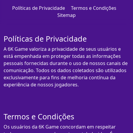
Políticas de Privacidade
Termos e Condições
Sitemap
Políticas de Privacidade
A 6K Game valoriza a privacidade de seus usuários e
está empenhada em proteger todas as informações
pessoais fornecidas durante o uso de nossos canais de
comunicação. Todos os dados coletados são utilizados
exclusivamente para fins de melhoria contínua da
experiência de nossos jogadores.
Termos e Condições
Os usuários da 6K Game concordam em respeitar