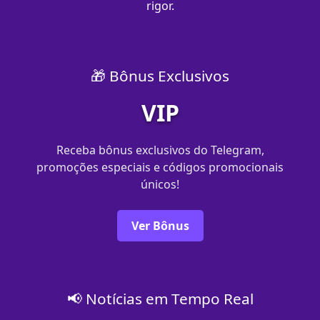
rigor.
🎁 Bônus Exclusivos
VIP
Receba bônus exclusivos do Telegram,
promoções especiais e códigos promocionais
únicos!
Ver Bônus
📢 Notícias em Tempo Real