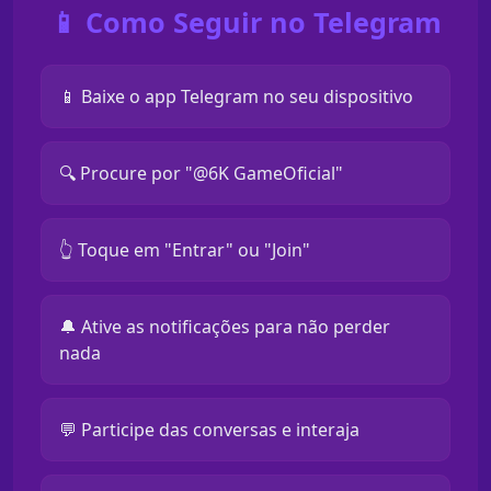
📱 Como Seguir no Telegram
📱 Baixe o app Telegram no seu dispositivo
🔍 Procure por "@6K GameOficial"
👆 Toque em "Entrar" ou "Join"
🔔 Ative as notificações para não perder
nada
💬 Participe das conversas e interaja