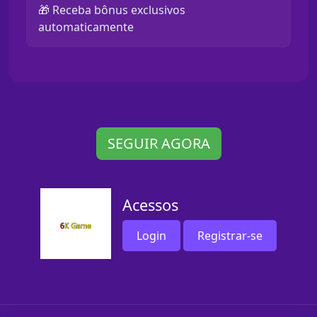
🎁 Receba bônus exclusivos
automaticamente
SEGUIR AGORA
Acessos
Login
Registrar-se