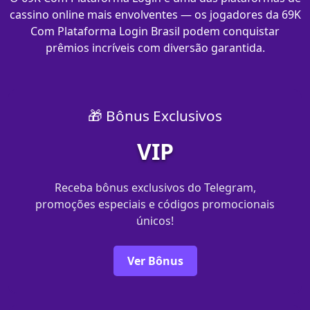
cassino online mais envolventes — os jogadores da 69K
Com Plataforma Login Brasil podem conquistar
prêmios incríveis com diversão garantida.
🎁 Bônus Exclusivos
VIP
Receba bônus exclusivos do Telegram,
promoções especiais e códigos promocionais
únicos!
Ver Bônus