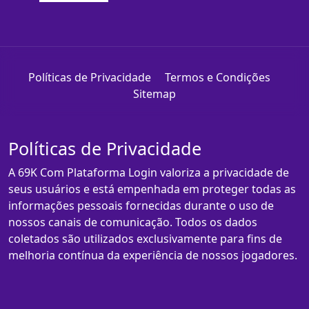
Políticas de Privacidade
Termos e Condições
Sitemap
Políticas de Privacidade
A 69K Com Plataforma Login valoriza a privacidade de
seus usuários e está empenhada em proteger todas as
informações pessoais fornecidas durante o uso de
nossos canais de comunicação. Todos os dados
coletados são utilizados exclusivamente para fins de
melhoria contínua da experiência de nossos jogadores.