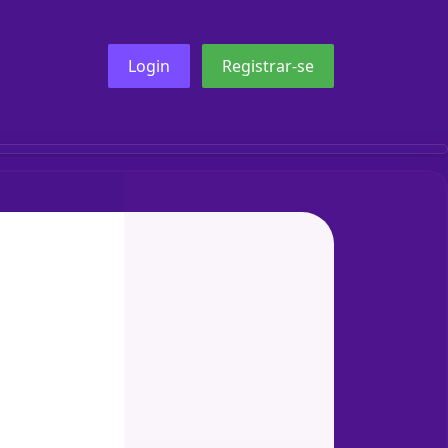
Login
Registrar-se