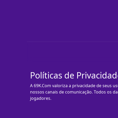
Políticas de Privacida
A 69K.Com valoriza a privacidade de seus u
nossos canais de comunicação. Todos os dad
jogadores.