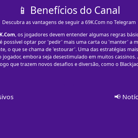
📱 Benefícios do Canal
Descubra as vantagens de seguir a 69K.Com no Telegram
K.Com
, os jogadores devem entender algumas regras básic
, é possível optar por 'pedir' mais uma carta ou 'manter' a 
te, o que se chama de 'estourar'. Uma das estratégias mai
 jogador, embora seja desestimulado em muitos cassinos. 
jogo que trazem novos desafios e diversão, como o Blackjac
sivos
📢 Notí