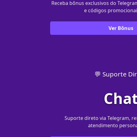
Receba bônus exclusivos do Telegra
e códigos promocionai
Ver Bônus
💬 Suporte Di
Cha
Suporte direto via Telegram, r
atendimento persona