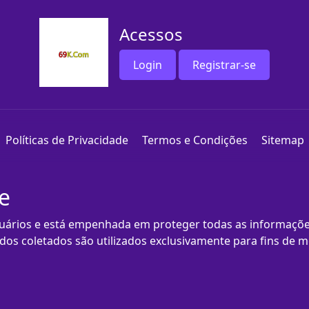
Acessos
Login
Registrar-se
Políticas de Privacidade
Termos e Condições
Sitemap
de
suários e está empenhada em proteger todas as informaçõe
os coletados são utilizados exclusivamente para fins de m