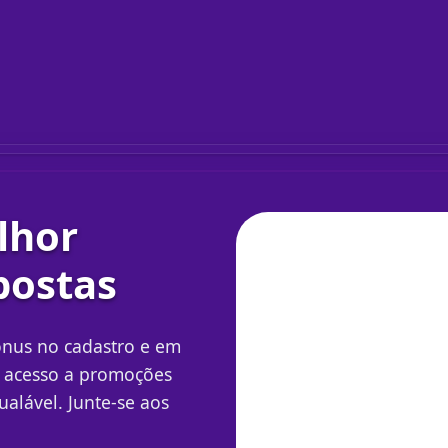
lhor
postas
ônus no cadastro e em
m acesso a promoções
ualável. Junte-se aos