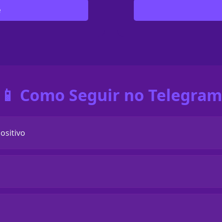
e
📱 Como Seguir no Telegram
ositivo