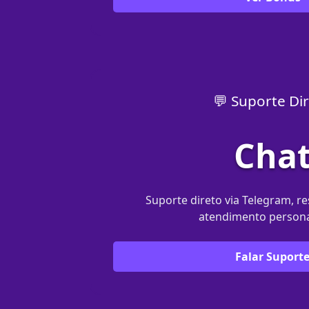
💬 Suporte Di
Cha
Suporte direto via Telegram, r
atendimento persona
Falar Suport