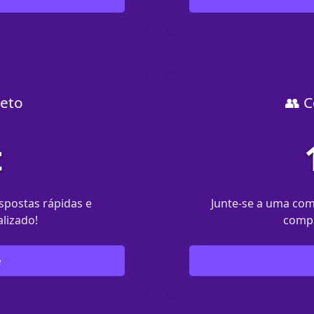
reto
👥 
t
espostas rápidas e
Junte-se a uma com
lizado!
compa
e