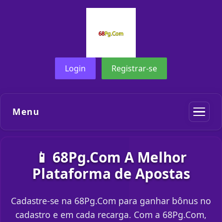
Login
Registrar-se
Menu
📱 68Pg.Com A Melhor
Plataforma de Apostas
Cadastre-se na 68Pg.Com para ganhar bônus no
cadastro e em cada recarga. Com a 68Pg.Com,