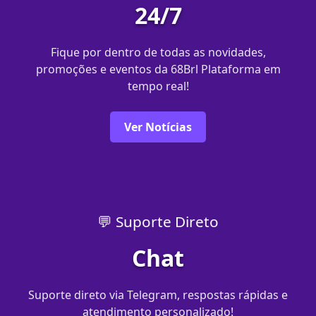
24/7
Fique por dentro de todas as novidades,
promoções e eventos da 68Brl Plataforma em
tempo real!
Ver Notícias
💬 Suporte Direto
Chat
Suporte direto via Telegram, respostas rápidas e
atendimento personalizado!