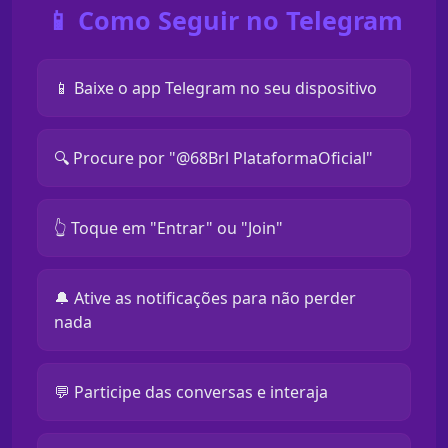
📱 Como Seguir no Telegram
📱 Baixe o app Telegram no seu dispositivo
🔍 Procure por "@68Brl PlataformaOficial"
👆 Toque em "Entrar" ou "Join"
🔔 Ative as notificações para não perder
nada
💬 Participe das conversas e interaja