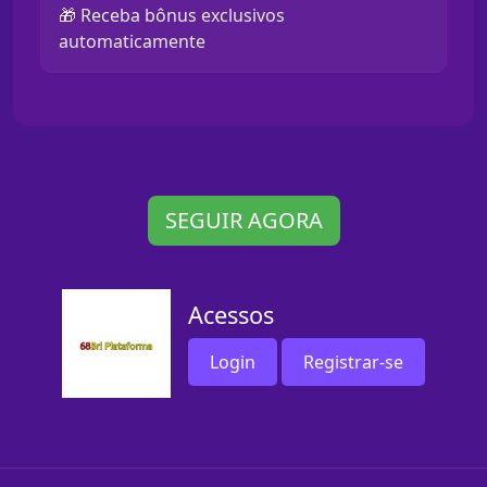
🎁 Receba bônus exclusivos
automaticamente
SEGUIR AGORA
Acessos
Login
Registrar-se