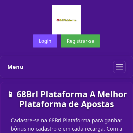
Login
Registrar-se
Menu
📱 68Brl Plataforma A Melhor
Plataforma de Apostas
Cadastre-se na 68Brl Plataforma para ganhar
bônus no cadastro e em cada recarga. Com a