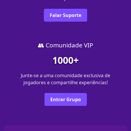
Falar Suporte
👥 Comunidade VIP
1000+
Junte-se a uma comunidade exclusiva de
jogadores e compartilhe experiências!
Entrar Grupo