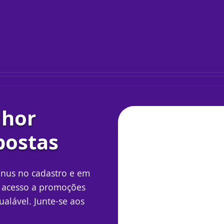
lhor
postas
ônus no cadastro e em
m acesso a promoções
ualável. Junte-se aos