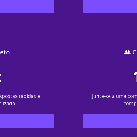
reto
👥 
t
espostas rápidas e
Junte-se a uma com
lizado!
compa
e