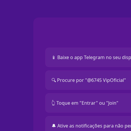
📱 Baixe o app Telegram no seu disp
🔍 Procure por "@6745 VipOficial"
👆 Toque em "Entrar" ou "Join"
🔔 Ative as notificações para não p