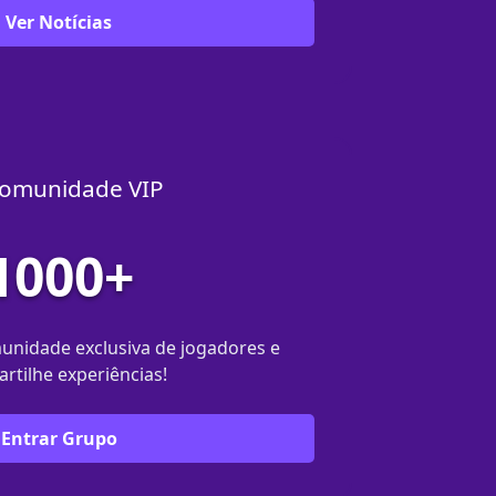
Ver Notícias
Comunidade VIP
1000+
unidade exclusiva de jogadores e
rtilhe experiências!
Entrar Grupo