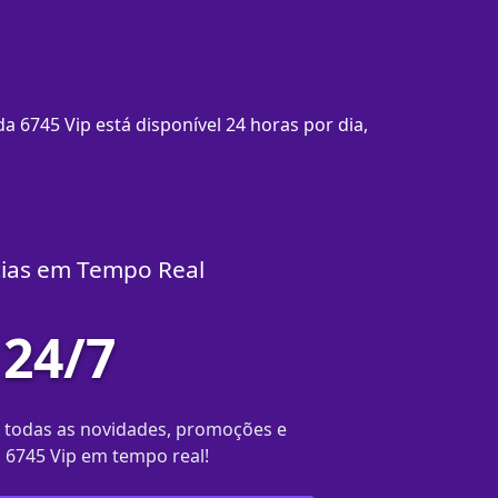
 6745 Vip está disponível 24 horas por dia,
cias em Tempo Real
24/7
e todas as novidades, promoções e
 6745 Vip em tempo real!