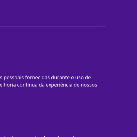
s pessoais fornecidas durante o uso de
elhoria contínua da experiência de nossos