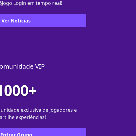
6Jogo Login em tempo real!
Ver Notícias
Comunidade VIP
1000+
unidade exclusiva de jogadores e
rtilhe experiências!
Entrar Grupo