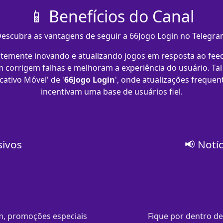
📱 Benefícios do Canal
escubra as vantagens de seguir a 66Jogo Login no Telegr
ntemente inovando e atualizando jogos em resposta ao fee
orrigem falhas e melhoram a experiência do usuário. Tal 
cativo Móvel' de '
66Jogo Login
', onde atualizações freque
incentivam uma base de usuários fiel.
sivos
📢 Notí
m, promoções especiais
Fique por dentro d