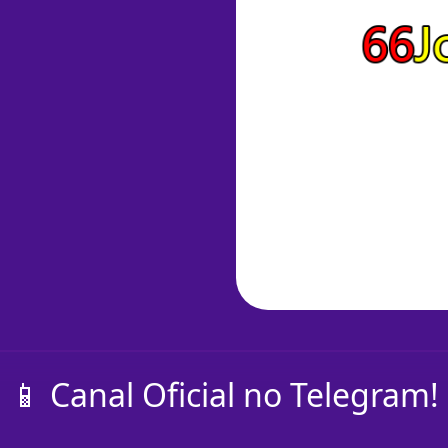
📱 Canal Oficial no Telegram!