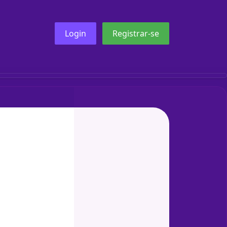
Login
Registrar-se