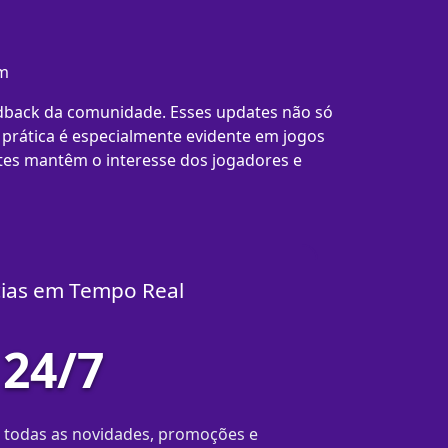
am
dback da comunidade. Esses updates não só
prática é especialmente evidente em jogos
ntes mantêm o interesse dos jogadores e
cias em Tempo Real
24/7
e todas as novidades, promoções e