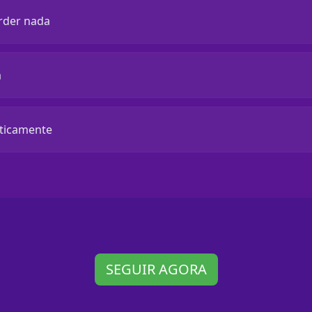
erder nada
a
aticamente
SEGUIR AGORA