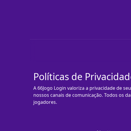
Políticas de Privacida
A 66Jogo Login valoriza a privacidade de s
nossos canais de comunicação. Todos os dad
jogadores.