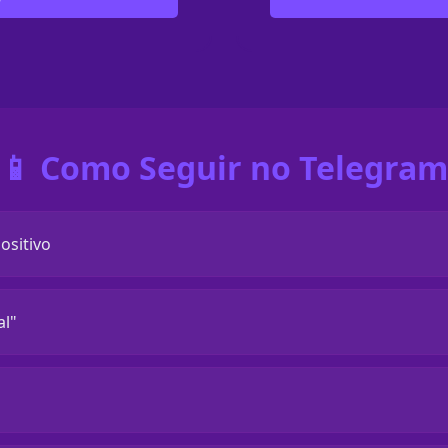
📱 Como Seguir no Telegram
ositivo
al"