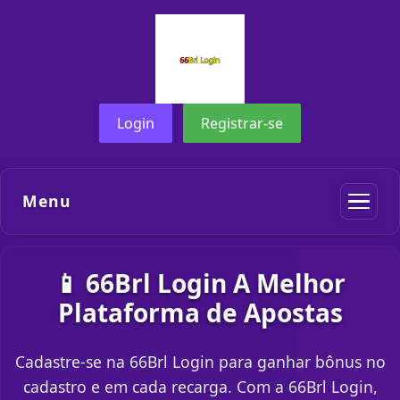
Login
Registrar-se
Menu
📱 66Brl Login A Melhor
Plataforma de Apostas
Cadastre-se na 66Brl Login para ganhar bônus no
cadastro e em cada recarga. Com a 66Brl Login,