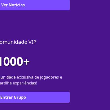
Ver Notícias
Comunidade VIP
1000+
unidade exclusiva de jogadores e
rtilhe experiências!
Entrar Grupo