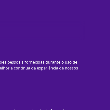
ões pessoais fornecidas durante o uso de
elhoria contínua da experiência de nossos