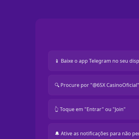
📱 Baixe o app Telegram no seu disp
🔍 Procure por "@65X CasinoOficial
👆 Toque em "Entrar" ou "Join"
🔔 Ative as notificações para não p