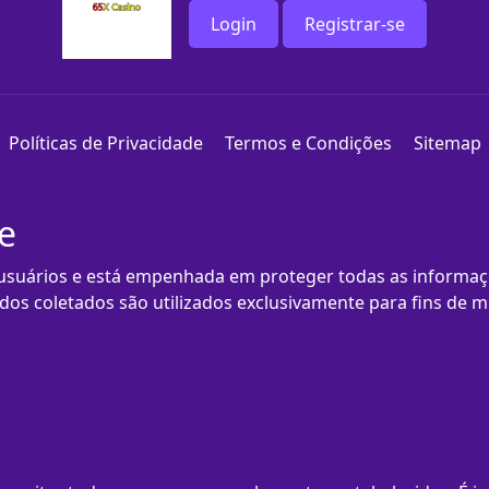
Login
Registrar-se
Políticas de Privacidade
Termos e Condições
Sitemap
de
s usuários e está empenhada em proteger todas as informaç
os coletados são utilizados exclusivamente para fins de m