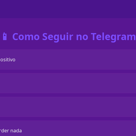
📱 Como Seguir no Telegram
ositivo
"
erder nada