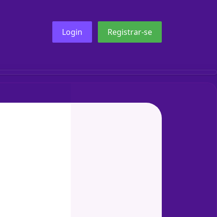
Login
Registrar-se