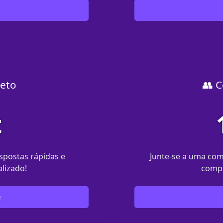
reto
👥 
t
espostas rápidas e
Junte-se a uma com
lizado!
compa
e