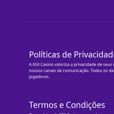
Políticas de Privacida
A 65X Casino valoriza a privacidade de seu
nossos canais de comunicação. Todos os dad
jogadores.
Termos e Condições