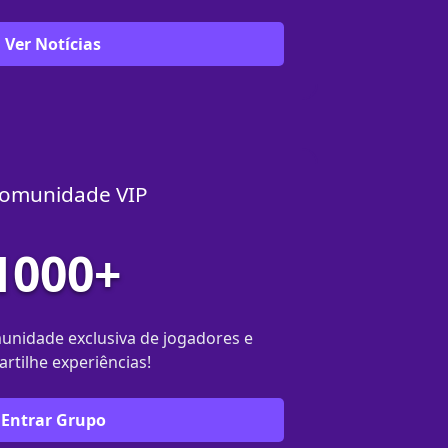
Ver Notícias
Comunidade VIP
1000+
unidade exclusiva de jogadores e
rtilhe experiências!
Entrar Grupo