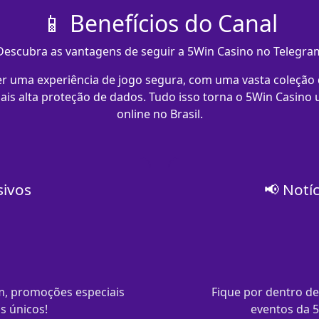
📱 Benefícios do Canal
Descubra as vantagens de seguir a 5Win Casino no Telegra
er uma experiência de jogo segura, com uma vasta coleção
mais alta proteção de dados. Tudo isso torna o 5Win Casino
online no Brasil.
sivos
📢 Notí
m, promoções especiais
Fique por dentro d
s únicos!
eventos da 