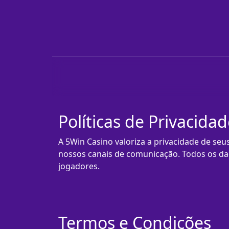
Políticas de Privacida
A 5Win Casino valoriza a privacidade de se
nossos canais de comunicação. Todos os dad
jogadores.
Termos e Condições