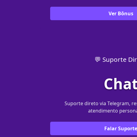
Ver Bônus
💬 Suporte Di
Cha
Suporte direto via Telegram, r
atendimento persona
Falar Suport