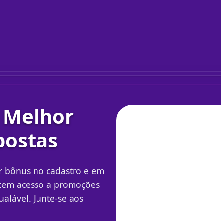
A Melhor
postas
r bônus no cadastro e em
 tem acesso a promoções
ualável. Junte-se aos