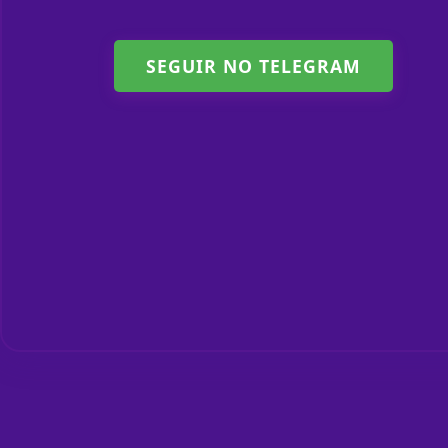
SEGUIR NO TELEGRAM