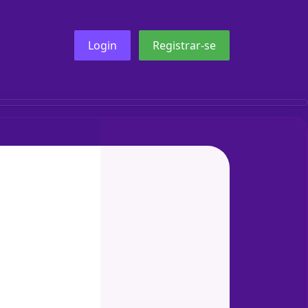
Login
Registrar-se