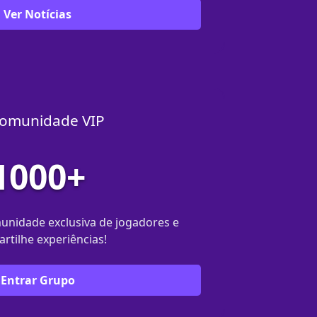
Ver Notícias
Comunidade VIP
1000+
unidade exclusiva de jogadores e
rtilhe experiências!
Entrar Grupo