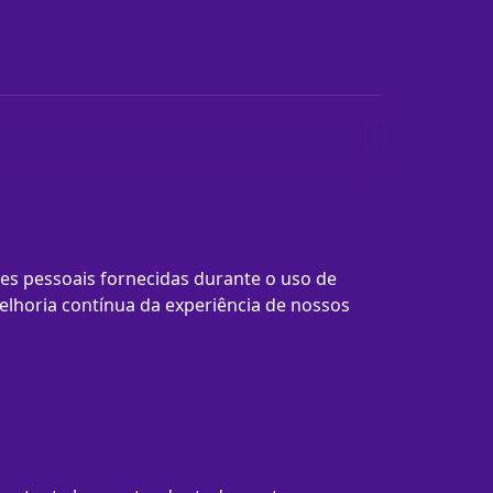
es pessoais fornecidas durante o uso de
elhoria contínua da experiência de nossos