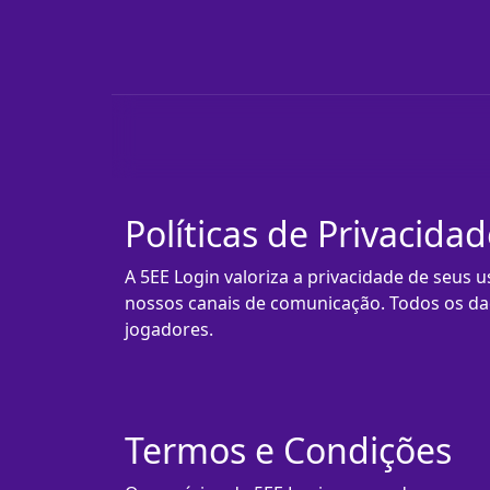
Políticas de Privacida
A 5EE Login valoriza a privacidade de seus
nossos canais de comunicação. Todos os dad
jogadores.
Termos e Condições