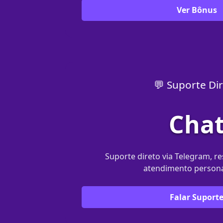
Ver Bônus
💬 Suporte Di
Cha
Suporte direto via Telegram, r
atendimento persona
Falar Suport