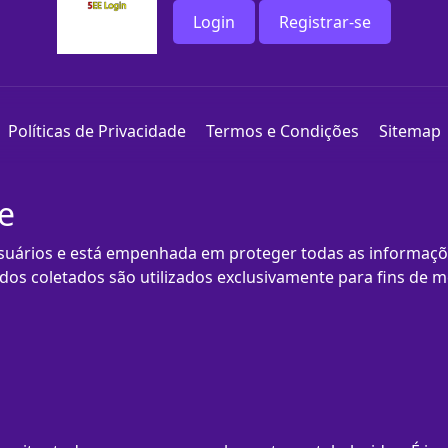
Login
Registrar-se
Políticas de Privacidade
Termos e Condições
Sitemap
de
 usuários e está empenhada em proteger todas as informaçõ
os coletados são utilizados exclusivamente para fins de m