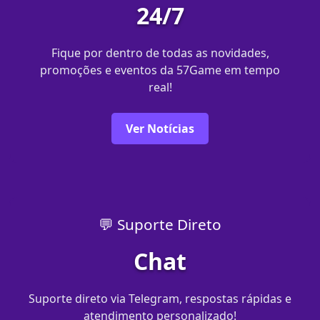
24/7
Fique por dentro de todas as novidades,
promoções e eventos da 57Game em tempo
real!
Ver Notícias
💬 Suporte Direto
Chat
Suporte direto via Telegram, respostas rápidas e
atendimento personalizado!