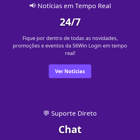
📢 Notícias em Tempo Real
24/7
Fique por dentro de todas as novidades,
promoções e eventos da 56Win Login em tempo
real!
Ver Notícias
💬 Suporte Direto
Chat