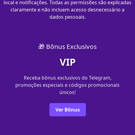
local e notificações. Todas as permissões são explicadas
claramente e não incluem acesso desnecessário a
dados pessoais.
🎁 Bônus Exclusivos
VIP
Receba bônus exclusivos do Telegram,
promoções especiais e códigos promocionais
únicos!
Ver Bônus