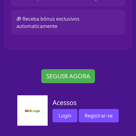
🎁 Receba bônus exclusivos
automaticamente
SEGUIR AGORA
Acessos
Login
Registrar-se