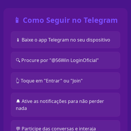
📱 Como Seguir no Telegram
📱 Baixe o app Telegram no seu dispositivo
🔍 Procure por "@56Win LoginOficial"
👆 Toque em "Entrar" ou "Join"
🔔 Ative as notificações para não perder
nada
💬 Participe das conversas e interaja