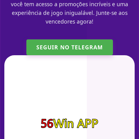
você tem acesso a promoções incríveis e uma
experiência de jogo inigualável. Junte-se aos
vencedores agora!
SEGUIR NO TELEGRAM