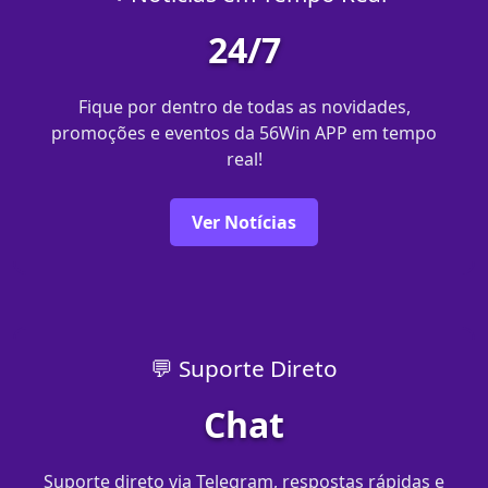
24/7
Fique por dentro de todas as novidades,
promoções e eventos da 56Win APP em tempo
real!
Ver Notícias
💬 Suporte Direto
Chat
Suporte direto via Telegram, respostas rápidas e