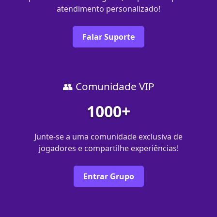
atendimento personalizado!
Falar Suporte
👥 Comunidade VIP
1000+
Junte-se a uma comunidade exclusiva de
jogadores e compartilhe experiências!
Entrar Grupo