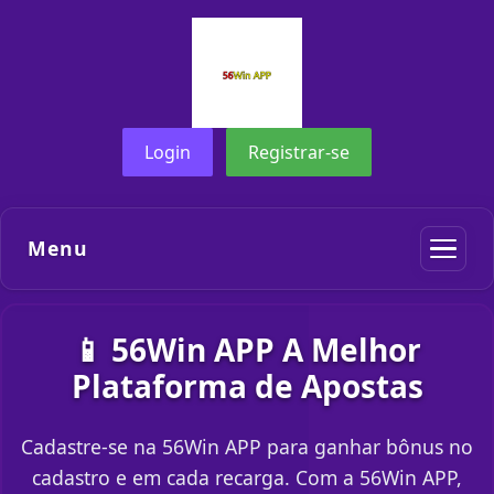
Login
Registrar-se
Menu
📱 56Win APP A Melhor
Plataforma de Apostas
Cadastre-se na 56Win APP para ganhar bônus no
cadastro e em cada recarga. Com a 56Win APP,