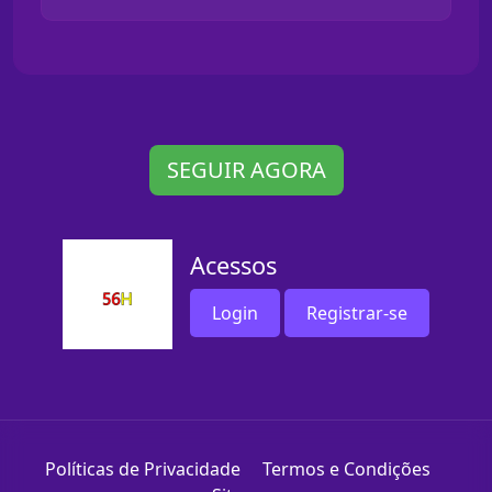
SEGUIR AGORA
Acessos
Login
Registrar-se
Políticas de Privacidade
Termos e Condições