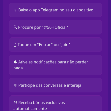
📱 Baixe o app Telegram no seu dispositivo
🔍 Procure por "@56HOficial"
👆 Toque em "Entrar" ou "Join"
🔔 Ative as notificações para não perder
nada
💬 Participe das conversas e interaja
🎁 Receba bônus exclusivos
automaticamente