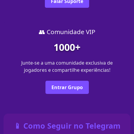
Falar Suporte
👥 Comunidade VIP
1000+
Junte-se a uma comunidade exclusiva de
jogadores e compartilhe experiências!
Entrar Grupo
📱 Como Seguir no Telegram