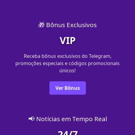
🎁 Bônus Exclusivos
VIP
Receba bônus exclusivos do Telegram,
promoções especiais e códigos promocionais
únicos!
Ver Bônus
📢 Notícias em Tempo Real
24/7