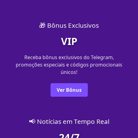
🎁 Bônus Exclusivos
VIP
Receba bônus exclusivos do Telegram,
promoções especiais e códigos promocionais
únicos!
Ver Bônus
📢 Notícias em Tempo Real
24/7