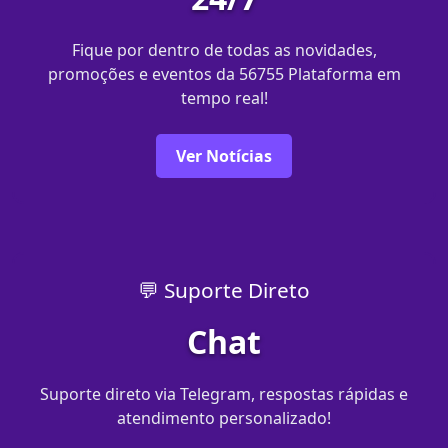
Fique por dentro de todas as novidades,
promoções e eventos da 56755 Plataforma em
tempo real!
Ver Notícias
💬 Suporte Direto
Chat
Suporte direto via Telegram, respostas rápidas e
atendimento personalizado!