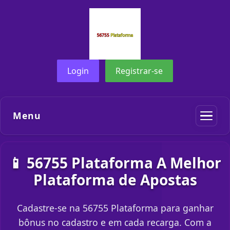
Login
Registrar-se
Menu
📱 56755 Plataforma A Melhor
Plataforma de Apostas
Cadastre-se na 56755 Plataforma para ganhar
bônus no cadastro e em cada recarga. Com a