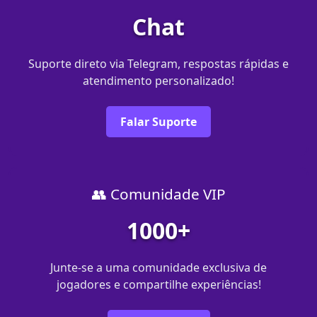
Chat
Suporte direto via Telegram, respostas rápidas e
atendimento personalizado!
Falar Suporte
👥 Comunidade VIP
1000+
Junte-se a uma comunidade exclusiva de
jogadores e compartilhe experiências!