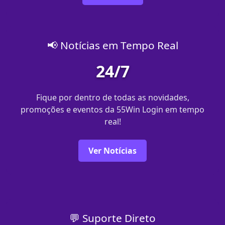
📢 Notícias em Tempo Real
24/7
Fique por dentro de todas as novidades,
promoções e eventos da 55Win Login em tempo
real!
Ver Notícias
💬 Suporte Direto