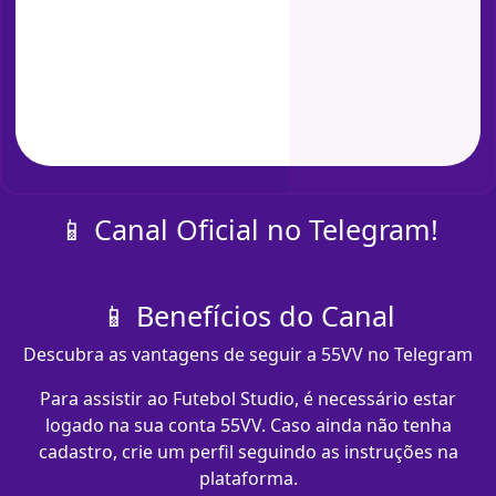
📱 Canal Oficial no Telegram!
📱 Benefícios do Canal
Descubra as vantagens de seguir a 55VV no Telegram
Para assistir ao Futebol Studio, é necessário estar
logado na sua conta 55VV. Caso ainda não tenha
cadastro, crie um perfil seguindo as instruções na
plataforma.