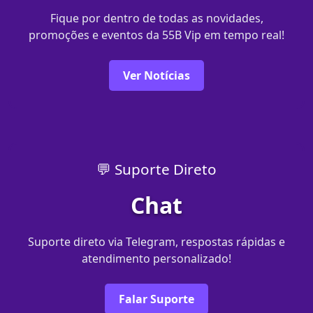
Fique por dentro de todas as novidades,
promoções e eventos da 55B Vip em tempo real!
Ver Notícias
💬 Suporte Direto
Chat
Suporte direto via Telegram, respostas rápidas e
atendimento personalizado!
Falar Suporte