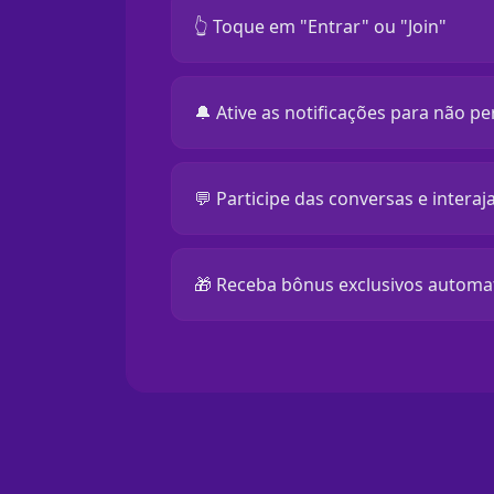
👆 Toque em "Entrar" ou "Join"
🔔 Ative as notificações para não p
💬 Participe das conversas e interaj
🎁 Receba bônus exclusivos autom