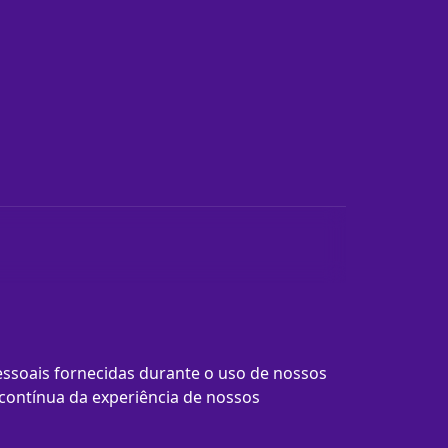
essoais fornecidas durante o uso de nossos
 contínua da experiência de nossos