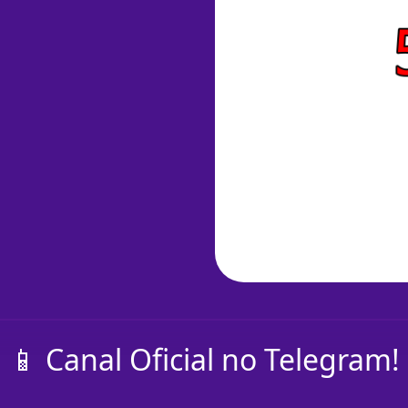
📱 Canal Oficial no Telegram!