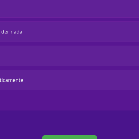
erder nada
a
aticamente