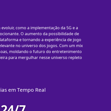
 evoluir, como a implementação da 5G e a
mocionante. O aumento da possibilidade de
lataforma e tornando a experiência de jogo
elevante no universo dos jogos. Com um mix
soas, moldando o futuro do entretenimento
feira para mergulhar nesse universo repleto
cias em Tempo Real
24/7