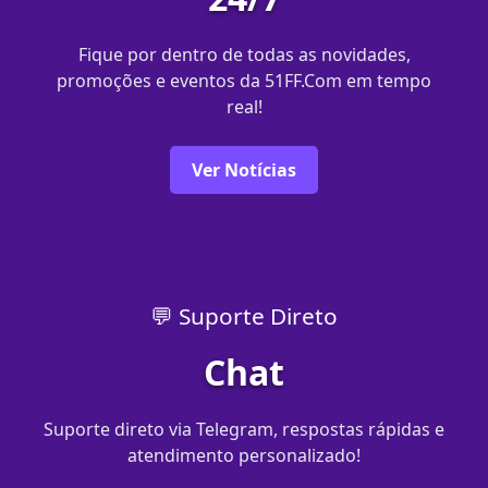
Fique por dentro de todas as novidades,
promoções e eventos da 51FF.Com em tempo
real!
Ver Notícias
💬 Suporte Direto
Chat
Suporte direto via Telegram, respostas rápidas e
atendimento personalizado!