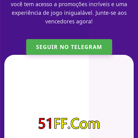
você tem acesso a promoções incríveis e uma
experiência de jogo inigualável. Junte-se aos
vencedores agora!
SEGUIR NO TELEGRAM