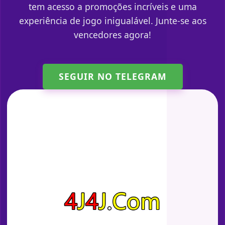
tem acesso a promoções incríveis e uma
experiência de jogo inigualável. Junte-se aos
vencedores agora!
SEGUIR NO TELEGRAM