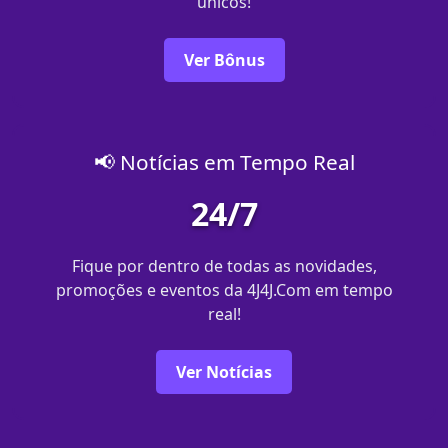
únicos!
Ver Bônus
📢 Notícias em Tempo Real
24/7
Fique por dentro de todas as novidades,
promoções e eventos da 4J4J.Com em tempo
real!
Ver Notícias