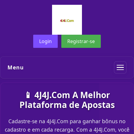
Login
Registrar-se
Menu
📱 4J4J.Com A Melhor
Plataforma de Apostas
Cadastre-se na 4J4J.Com para ganhar bônus no
cadastro e em cada recarga. Com a 4J4J.Com, você