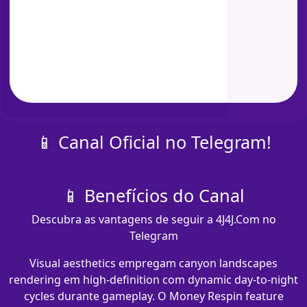
📱 Canal Oficial no Telegram!
📱 Benefícios do Canal
Descubra as vantagens de seguir a 4J4J.Com no
Telegram
Visual aesthetics empregam canyon landscapes
rendering em high-definition com dynamic day-to-night
cycles durante gameplay. O Money Respin feature