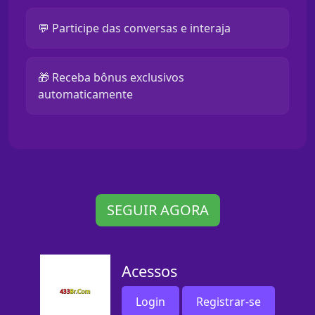
💬 Participe das conversas e interaja
🎁 Receba bônus exclusivos
automaticamente
SEGUIR AGORA
Acessos
Login
Registrar-se