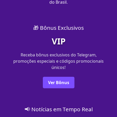
do Brasil.
🎁 Bônus Exclusivos
VIP
Receba bônus exclusivos do Telegram,
promoções especiais e códigos promocionais
únicos!
Ver Bônus
📢 Notícias em Tempo Real