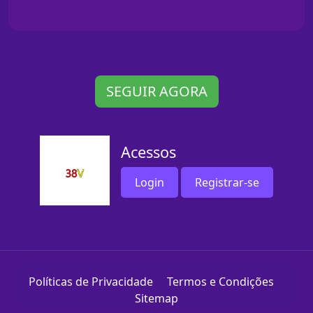
SEGUIR AGORA
Acessos
Login
Registrar-se
Políticas de Privacidade
Termos e Condições
Sitemap