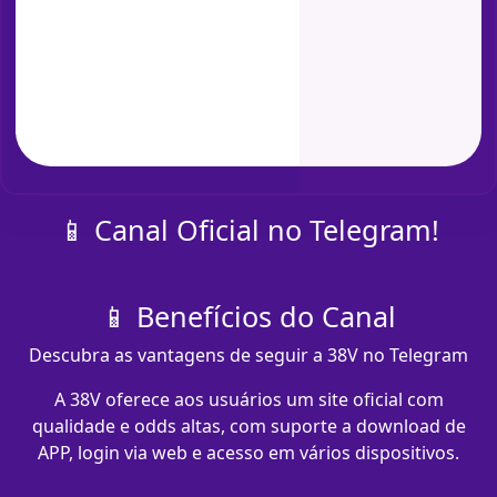
📱 Canal Oficial no Telegram!
📱 Benefícios do Canal
Descubra as vantagens de seguir a 38V no Telegram
A 38V oferece aos usuários um site oficial com
qualidade e odds altas, com suporte a download de
APP, login via web e acesso em vários dispositivos.