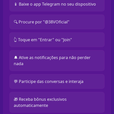
📱 Baixe o app Telegram no seu dispositivo
🔍 Procure por "@38VOficial"
👆 Toque em "Entrar" ou "Join"
🔔 Ative as notificações para não perder
nada
💬 Participe das conversas e interaja
🎁 Receba bônus exclusivos
automaticamente