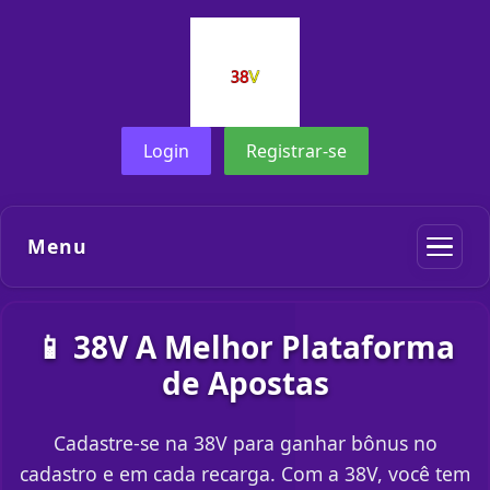
Login
Registrar-se
Menu
📱 38V A Melhor Plataforma
de Apostas
Cadastre-se na 38V para ganhar bônus no
cadastro e em cada recarga. Com a 38V, você tem