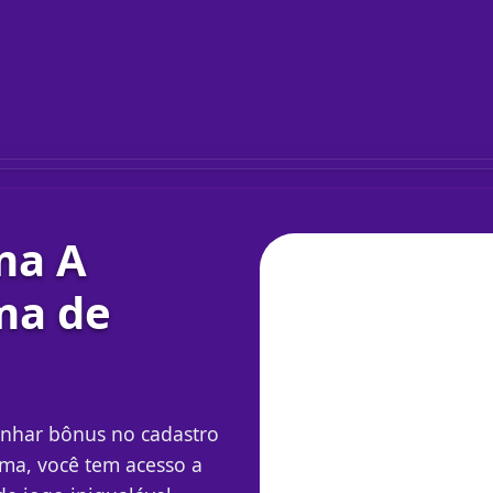
ma A
ma de
anhar bônus no cadastro
ma, você tem acesso a