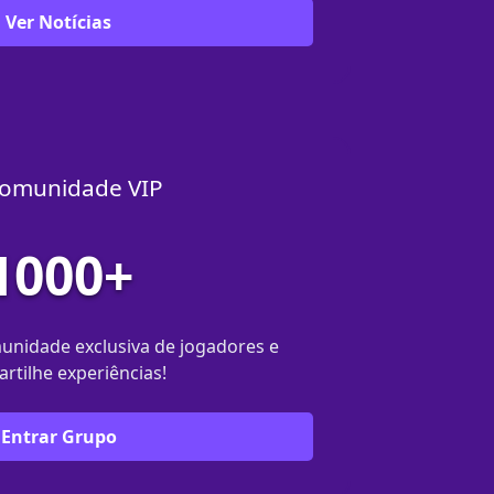
Ver Notícias
Comunidade VIP
1000+
unidade exclusiva de jogadores e
rtilhe experiências!
Entrar Grupo