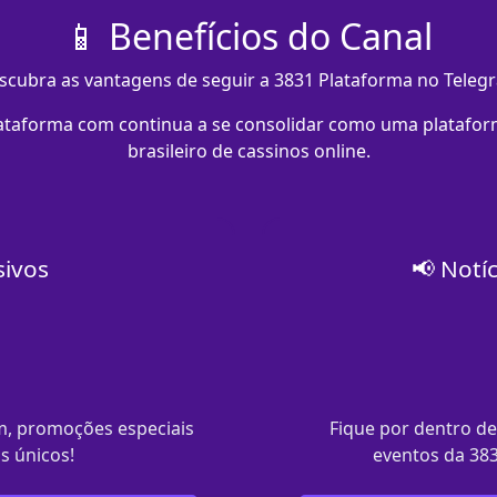
📱 Benefícios do Canal
scubra as vantagens de seguir a 3831 Plataforma no Teleg
ataforma com​ continua a se consolidar como uma plataform
brasileiro de cassinos online.
sivos
📢 Notí
m, promoções especiais
Fique por dentro d
s únicos!
eventos da 38