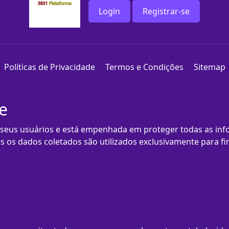
Login
Registrar-se
Políticas de Privacidade
Termos e Condições
Sitemap
de
e seus usuários e está empenhada em proteger todas as in
 os dados coletados são utilizados exclusivamente para fi