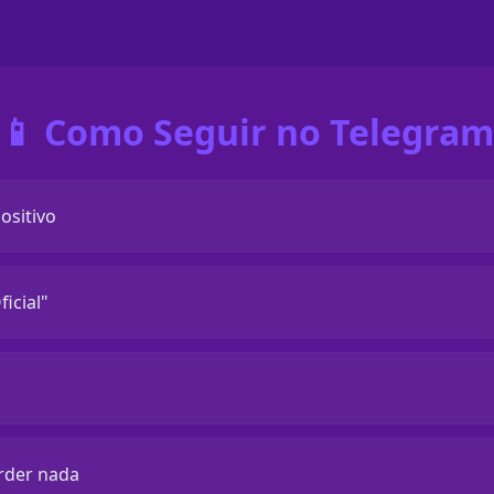
📱 Como Seguir no Telegram
ositivo
icial"
erder nada