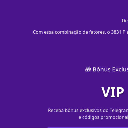
De
Com essa combinação de fatores, o 3831 Pl
🎁 Bônus Exclu
VIP
Receba bônus exclusivos do Telegra
e códigos promocionai