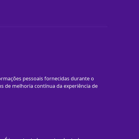
formações pessoais fornecidas durante o
ns de melhoria contínua da experiência de