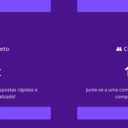
reto
👥 
t
espostas rápidas e
Junte-se a uma com
lizado!
compa
e