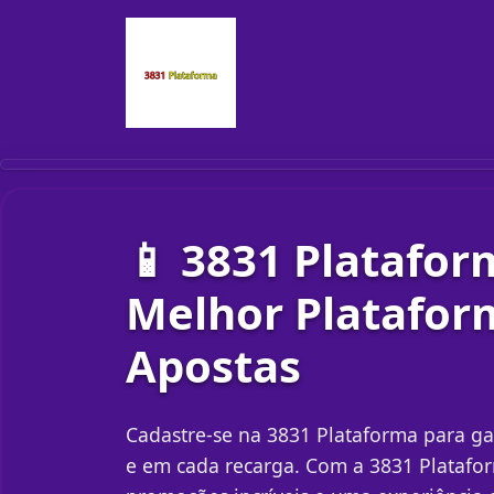
📱 3831 Platafor
Melhor Platafor
Apostas
Cadastre-se na 3831 Plataforma para g
e em cada recarga. Com a 3831 Platafor