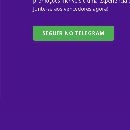
promoções incríveis e uma experiência d
Junte-se aos vencedores agora!
SEGUIR NO TELEGRAM