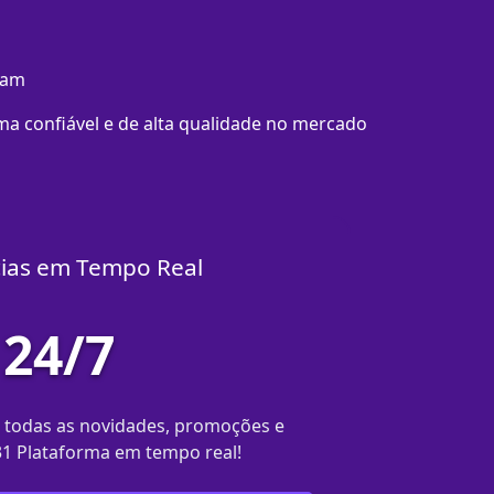
ram
a confiável e de alta qualidade no mercado
cias em Tempo Real
24/7
e todas as novidades, promoções e
31 Plataforma em tempo real!