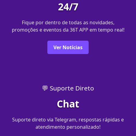
24/7
Fique por dentro de todas as novidades,
promoções e eventos da 36T APP em tempo real!
Ver Notícias
💬 Suporte Direto
Chat
Suporte direto via Telegram, respostas rápidas e
atendimento personalizado!