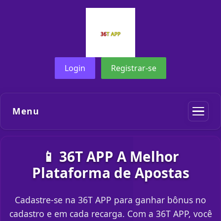
Login
Registrar-se
Menu
📱 36T APP A Melhor
Plataforma de Apostas
Cadastre-se na 36T APP para ganhar bônus no
cadastro e em cada recarga. Com a 36T APP, você