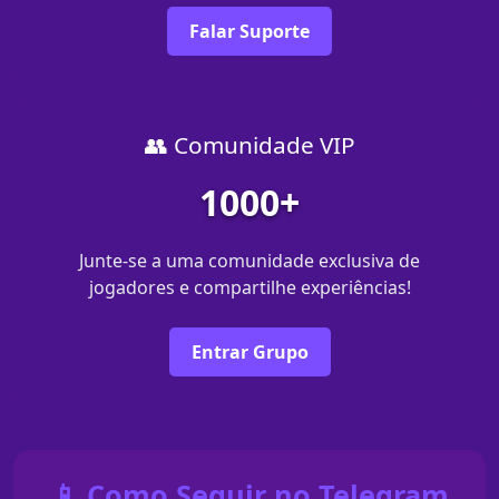
Falar Suporte
👥 Comunidade VIP
1000+
Junte-se a uma comunidade exclusiva de
jogadores e compartilhe experiências!
Entrar Grupo
📱 Como Seguir no Telegram