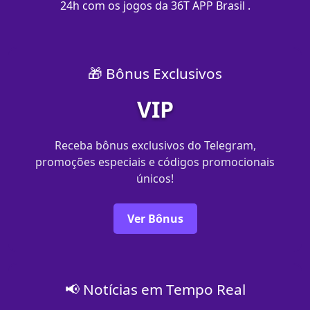
24h com os jogos da 36T APP Brasil .
🎁 Bônus Exclusivos
VIP
Receba bônus exclusivos do Telegram,
promoções especiais e códigos promocionais
únicos!
Ver Bônus
📢 Notícias em Tempo Real