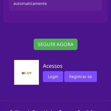
automaticamente
SEGUIR AGORA
Acessos
Login
Registrar-se