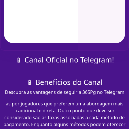
📱 Canal Oficial no Telegram!
📱 Benefícios do Canal
Descubra as vantagens de seguir a 365Pg no Telegram
as por jogadores que preferem uma abordagem mais
tradicional e direta. Outro ponto que deve ser
considerado são as taxas associadas a cada método de
pagamento. Enquanto alguns métodos podem oferecer