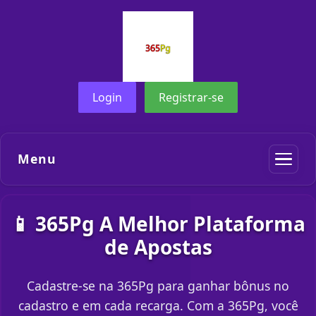
Login
Registrar-se
Menu
📱 365Pg A Melhor Plataforma
de Apostas
Cadastre-se na 365Pg para ganhar bônus no
cadastro e em cada recarga. Com a 365Pg, você