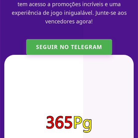
tem acesso a promoções incríveis e uma
experiência de jogo inigualável. Junte-se aos
vencedores agora!
SEGUIR NO TELEGRAM