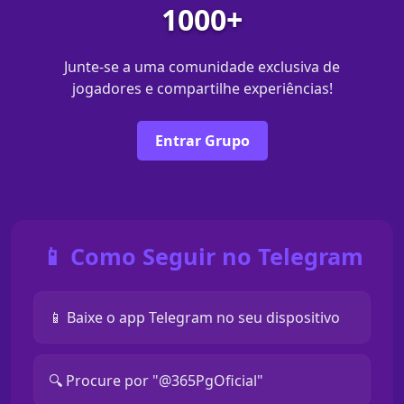
1000+
Junte-se a uma comunidade exclusiva de
jogadores e compartilhe experiências!
Entrar Grupo
📱 Como Seguir no Telegram
📱 Baixe o app Telegram no seu dispositivo
🔍 Procure por "@365PgOficial"