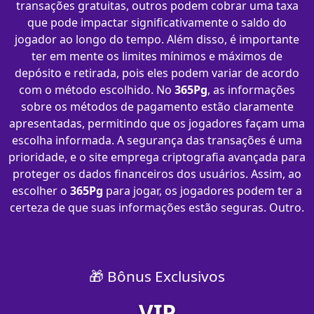
transações gratuitas, outros podem cobrar uma taxa
que pode impactar significativamente o saldo do
jogador ao longo do tempo. Além disso, é importante
ter em mente os limites mínimos e máximos de
depósito e retirada, pois eles podem variar de acordo
com o método escolhido. No
365Pg
, as informações
sobre os métodos de pagamento estão claramente
apresentadas, permitindo que os jogadores façam uma
escolha informada. A segurança das transações é uma
prioridade, e o site emprega criptografia avançada para
proteger os dados financeiros dos usuários. Assim, ao
escolher o
365Pg
para jogar, os jogadores podem ter a
certeza de que suas informações estão seguras. Outro.
🎁 Bônus Exclusivos
VIP