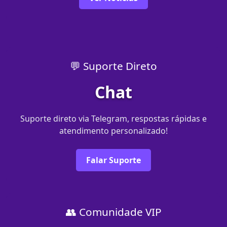
💬 Suporte Direto
Chat
Suporte direto via Telegram, respostas rápidas e
atendimento personalizado!
Falar Suporte
👥 Comunidade VIP