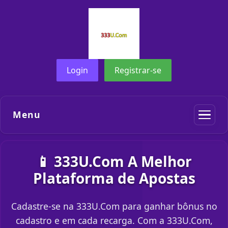
Login
Registrar-se
Menu
📱 333U.Com A Melhor
Plataforma de Apostas
Cadastre-se na 333U.Com para ganhar bônus no
cadastro e em cada recarga. Com a 333U.Com,