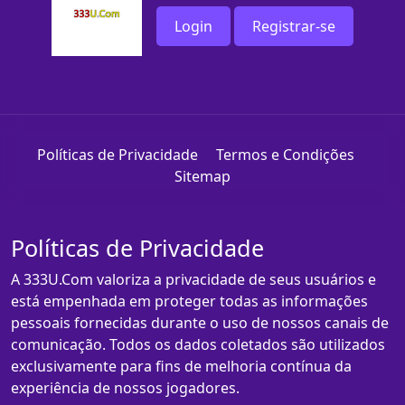
Login
Registrar-se
Políticas de Privacidade
Termos e Condições
Sitemap
Políticas de Privacidade
A 333U.Com valoriza a privacidade de seus usuários e
está empenhada em proteger todas as informações
pessoais fornecidas durante o uso de nossos canais de
comunicação. Todos os dados coletados são utilizados
exclusivamente para fins de melhoria contínua da
experiência de nossos jogadores.