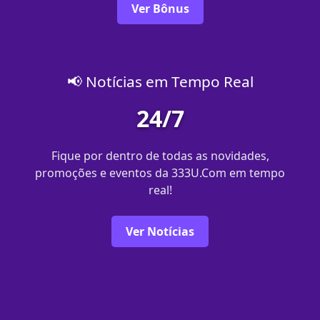
Ver Bônus
📢 Notícias em Tempo Real
24/7
Fique por dentro de todas as novidades,
promoções e eventos da 333U.Com em tempo
real!
Ver Notícias