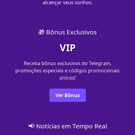
alcançar seus sonhos.
🎁 Bônus Exclusivos
VIP
Receba bônus exclusivos do Telegram,
promoções especiais e códigos promocionais
únicos!
Ver Bônus
📢 Notícias em Tempo Real