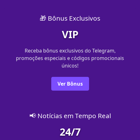
🎁 Bônus Exclusivos
VIP
Receba bônus exclusivos do Telegram,
promoções especiais e códigos promocionais
únicos!
Ver Bônus
📢 Notícias em Tempo Real
24/7