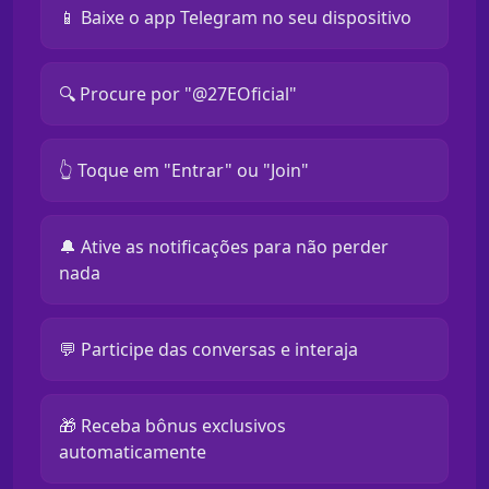
📱 Baixe o app Telegram no seu dispositivo
🔍 Procure por "@27EOficial"
👆 Toque em "Entrar" ou "Join"
🔔 Ative as notificações para não perder
nada
💬 Participe das conversas e interaja
🎁 Receba bônus exclusivos
automaticamente