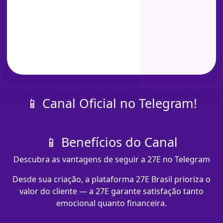
📱 Canal Oficial no Telegram!
📱 Benefícios do Canal
Descubra as vantagens de seguir a 27E no Telegram
Desde sua criação, a plataforma 27E Brasil prioriza o
valor do cliente — a 27E garante satisfação tanto
emocional quanto financeira.