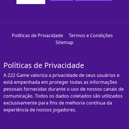
Políticas de Privacidade
Termos e Condições
Sitemap
Políticas de Privacidade
A 222 Game valoriza a privacidade de seus usuários e
está empenhada em proteger todas as informações
pessoais fornecidas durante o uso de nossos canais de
comunicação. Todos os dados coletados são utilizados
exclusivamente para fins de melhoria contínua da
experiência de nossos jogadores.