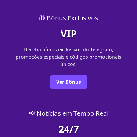
🎁 Bônus Exclusivos
VIP
Receba bônus exclusivos do Telegram,
promoções especiais e códigos promocionais
únicos!
Ver Bônus
📢 Notícias em Tempo Real
24/7