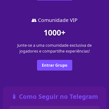
👥 Comunidade VIP
1000+
Junte-se a uma comunidade exclusiva de
jogadores e compartilhe experiências!
Entrar Grupo
📱 Como Seguir no Telegram