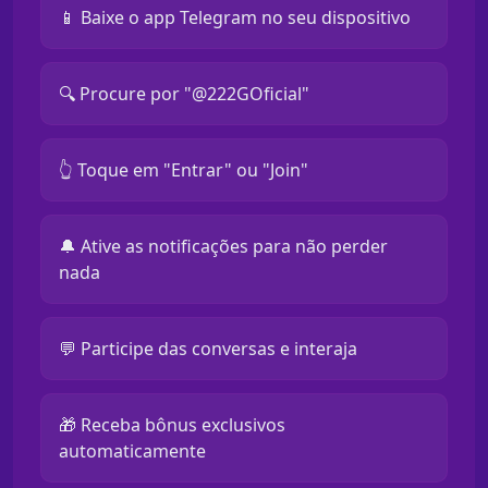
📱 Baixe o app Telegram no seu dispositivo
🔍 Procure por "@222GOficial"
👆 Toque em "Entrar" ou "Join"
🔔 Ative as notificações para não perder
nada
💬 Participe das conversas e interaja
🎁 Receba bônus exclusivos
automaticamente