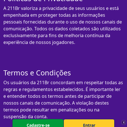
A 211Br valoriza a privacidade de seus usuários e está
empenhada em proteger todas as informações
pessoais fornecidas durante o uso de nossos canais de
comunicação. Todos os dados coletados são utilizados
exclusivamente para fins de melhoria contínua da
experiência de nossos jogadores.
Termos e Condições
Os usuários da 211Br concordam em respeitar todas as
regras e regulamentos estabelecidos. É importante ler
e entender todos os termos antes de participar de
nossos canais de comunicação. A violação destes
termos pode resultar em penalizações ou na
suspensão da conta.
X
Cadastre-se
Entrar