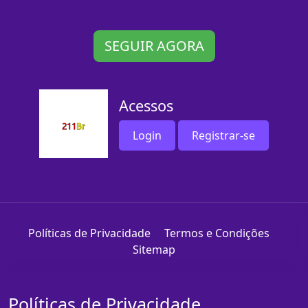
SEGUIR AGORA
Acessos
Login
Registrar-se
Políticas de Privacidade
Termos e Condições
Sitemap
Políticas de Privacidade