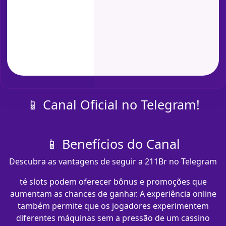
📱 Canal Oficial no Telegram!
📱 Benefícios do Canal
Descubra as vantagens de seguir a 211Br no Telegram
té slots podem oferecer bônus e promoções que
aumentam as chances de ganhar. A experiência online
também permite que os jogadores experimentem
diferentes máquinas sem a pressão de um cassino