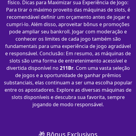
físico. Dicas para Maximizar sua Experiência de Jogo:
Para tirar o máximo proveito das máquinas de slots, é
recomendável definir um orçamento antes de jogar e
cumpri-lo. Além disso, aproveitar bônus e promoções
pode ampliar seu bankroll. Jogar com moderação e
conhecer os limites de cada jogo também são
fundamentais para uma experiência de jogo agradável
e responsável. Conclusão: Em resumo, as máquinas de
slots são uma forma de entretenimento acessível e
divertida disponível no
211Br
. Com uma vasta seleção
de jogos e a oportunidade de ganhar prêmios
substanciais, elas continuam a ser uma escolha popular
entre os apostadores. Explore as diversas máquinas de
slots disponíveis e descubra sua favorita, sempre
jogando de modo responsável.
🎁 Bônus Exclusivos