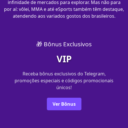
infinidade de mercados para explorar. Mas não para
por aí: vôlei, MMA e até eSports também têm destaque,
atendendo aos variados gostos dos brasileiros.
🎁 Bônus Exclusivos
VIP
Receba bônus exclusivos do Telegram,
promoções especiais e códigos promocionais
únicos!
Ver Bônus