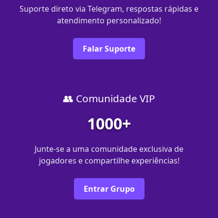
Suporte direto via Telegram, respostas rápidas e
atendimento personalizado!
Falar Suporte
👥 Comunidade VIP
1000+
Junte-se a uma comunidade exclusiva de
jogadores e compartilhe experiências!
Entrar Grupo