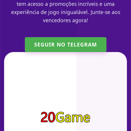
tem acesso a promoções incríveis e uma
experiência de jogo inigualável. Junte-se aos
vencedores agora!
SEGUIR NO TELEGRAM