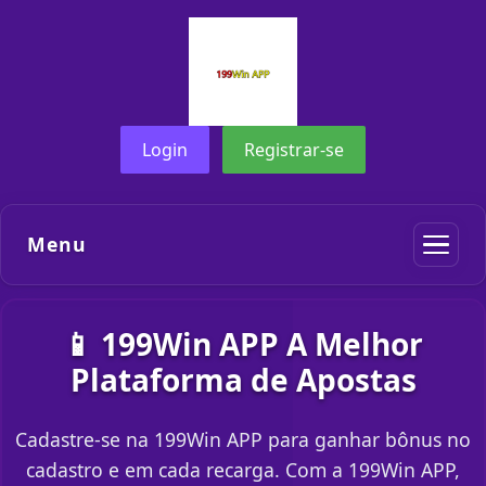
Login
Registrar-se
Menu
📱 199Win APP A Melhor
Plataforma de Apostas
Cadastre-se na 199Win APP para ganhar bônus no
cadastro e em cada recarga. Com a 199Win APP,