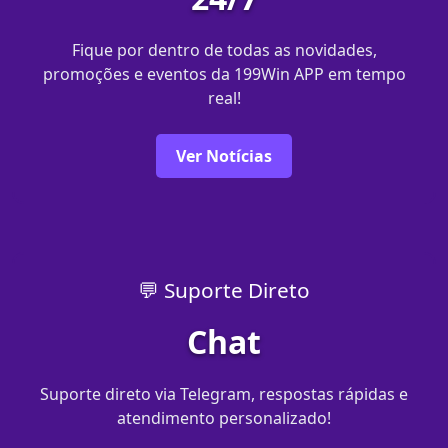
Fique por dentro de todas as novidades,
promoções e eventos da 199Win APP em tempo
real!
Ver Notícias
💬 Suporte Direto
Chat
Suporte direto via Telegram, respostas rápidas e
atendimento personalizado!