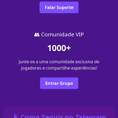
Falar Suporte
👥 Comunidade VIP
1000+
Junte-se a uma comunidade exclusiva de
jogadores e compartilhe experiências!
Entrar Grupo
📱 Como Seguir no Telegram